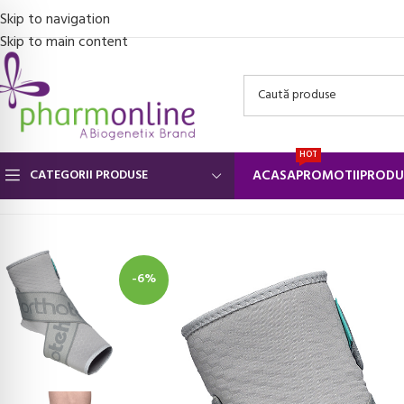
Skip to navigation
Skip to main content
HOT
CATEGORII PRODUSE
ACASA
PROMOTII
PRODU
Prima pagină
/
Suporturi ortopedice si orteze
/
Orteze pentru glezna
-6%