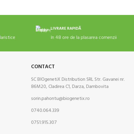
LIVRARE RAPIDĂ
daristice
In 48 ore de la plasarea comenzii
CONTACT
SC BIOgenetiX Distribution SRL Str. Gavanei nr.
86M20, Cladirea C1, Darza, Dambovita
sorin.pahontu@biogenetix.ro
0740.064.339
0751.915.307