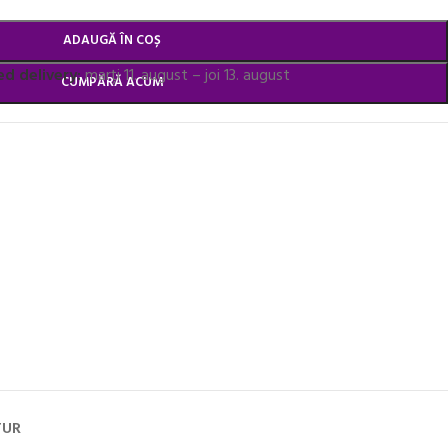
ADAUGĂ ÎN COȘ
d delivery:
marți 11. august – joi 13. august
CUMPĂRĂ ACUM
TUR