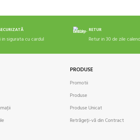
SECURIZATĂ
RETUR
i in sigurata cu cardul
Retur in 30 de zile calen
PRODUSE
Promotii
Produse
amaţii
Produse Unicat
ile
Retrăgeți-vă din Contract