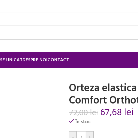
SE UNICAT
DESPRE NOI
CONTACT
/
Orteza elastica pentru glezna Comfort Orthoteh marimea S
Orteza elastic
Comfort Ortho
67,68
lei
72,00
lei
În stoc
Alternative:
-
+