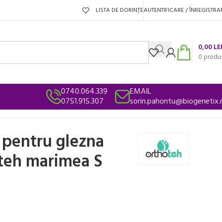
LISTA DE DORINȚE
AUTENTIFICARE / ÎNREGISTRA
0,00
LE
0
produ
0740.064.339
EMAIL
0751.915.307
sorin.pahontu@biogenetix.
a pentru glezna
teh marimea S