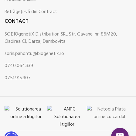
Retrăgeți-vă din Contract
CONTACT
SC BIOgenetiX Distribution SRL Str. Gavanei nr. 86M20,
Cladirea C1, Darza, Dambovita
sorin.pahontu@biogenetix.ro
0740.064.339
0751.915.307