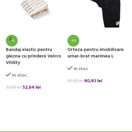
-6%
-6%
Bandaj elastic pentru
Orteza pentru imobilizare
O
glezna cu prindere Velcro
umar-brat marimea L
a
Vitility
m
In stoc
In stoc
80,83
lei
85,99
lei
52,64
lei
55,99
lei
9
ADAUGĂ ÎN COȘ
ADAUGĂ ÎN COȘ