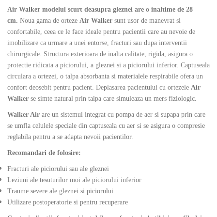
Air Walker modelul scurt deasupra gleznei are o inaltime de 28
cm.
Noua gama de orteze
Air Walker
sunt usor de manevrat si
confortabile, ceea ce le face ideale pentru pacientii care au nevoie de
imobilizare ca urmare a unei entorse, fracturi sau dupa interventii
chirurgicale. Structura exterioara de inalta calitate, rigida, asigura o
protectie ridicata a piciorului, a gleznei si a piciorului inferior. Captuseala
circulara a ortezei, o talpa absorbanta si materialele respirabile ofera un
confort deosebit pentru pacient. Deplasarea pacientului cu ortezele
Air
Walker
se simte natural prin talpa care simuleaza un mers fiziologic.
Walker Air
are un sistemul integrat cu pompa de aer si supapa prin care
se umfla celulele speciale din captuseala cu aer si se asigura o compresie
reglabila pentru a se adapta nevoii pacientilor.
Recomandari de folosire:
Fracturi ale piciorului sau ale gleznei
Leziuni ale tesuturilor moi ale piciorului inferior
Traume severe ale gleznei si piciorului
Utilizare postoperatorie si pentru recuperare