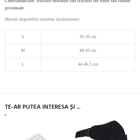
Contraindicatii: fracturi instabile sau fracturi ale tibiei sau fibulei
proximale
.
Marimi disponibile (
marime incaltaminte)
:
S
36-39 cm
M
40-43 cm
L
44-46,5 cm
TE-AR PUTEA INTERESA ȘI ...