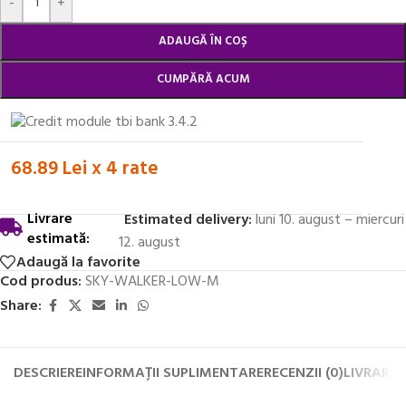
-
+
ADAUGĂ ÎN COȘ
CUMPĂRĂ ACUM
68.89 Lei x 4 rate
Livrare
Estimated delivery:
luni 10. august – miercuri
estimată:
12. august
Adaugă la favorite
Cod produs:
SKY-WALKER-LOW-M
Share:
DESCRIERE
INFORMAȚII SUPLIMENTARE
RECENZII (0)
LIVRARE 