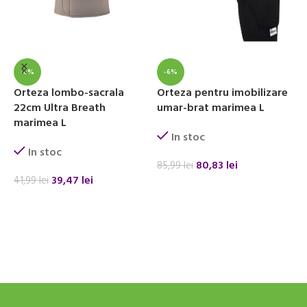
-6%
-6%
Orteza lombo-sacrala
Orteza pentru imobilizare
D
22cm Ultra Breath
umar-brat marimea L
i
marimea L
s
In stoc
In stoc
80,83
lei
85,99
lei
39,47
lei
41,99
lei
7
ADAUGĂ ÎN COȘ
ADAUGĂ ÎN COȘ