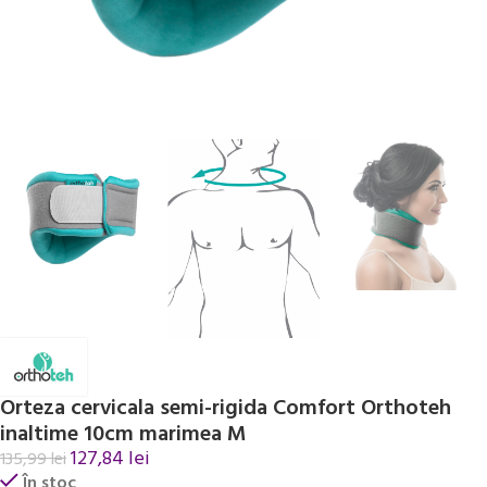
Orteza cervicala semi-rigida Comfort Orthoteh
inaltime 10cm marimea M
127,84
lei
135,99
lei
În stoc