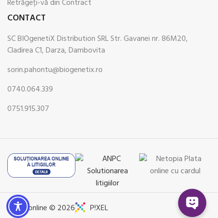
Retrăgeți-vă din Contract
CONTACT
SC BIOgenetiX Distribution SRL Str. Gavanei nr. 86M20,
Cladirea C1, Darza, Dambovita
sorin.pahontu@biogenetix.ro
0740.064.339
0751.915.307
Pharmonline © 2026
P!XEL