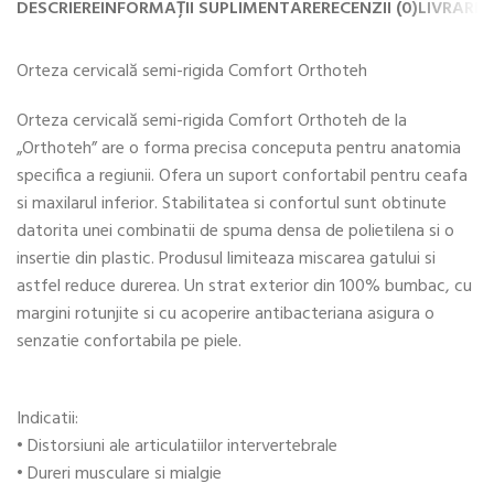
DESCRIERE
INFORMAȚII SUPLIMENTARE
RECENZII (0)
LIVRARE 
Orteza cervicală semi-rigida Comfort Orthoteh
Orteza cervicală semi-rigida Comfort Orthoteh de la
„Orthoteh” are o forma precisa conceputa pentru anatomia
specifica a regiunii. Ofera un suport confortabil pentru ceafa
si maxilarul inferior. Stabilitatea si confortul sunt obtinute
datorita unei combinatii de spuma densa de polietilena si o
insertie din plastic. Produsul limiteaza miscarea gatului si
astfel reduce durerea. Un strat exterior din 100% bumbac, cu
margini rotunjite si cu acoperire antibacteriana asigura o
senzatie confortabila pe piele.
Indicatii:
• Distorsiuni ale articulatiilor intervertebrale
• Dureri musculare si mialgie