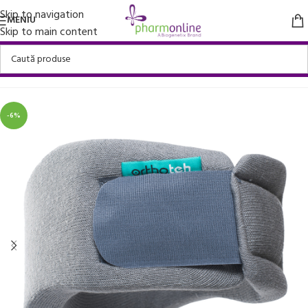
Skip to navigation
MENIU
Skip to main content
Prima pagină
/
Suporturi ortopedice si orteze
/
Orteze cervicale
-6%