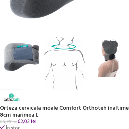
Orteza cervicala moale Comfort Orthoteh inaltime
8cm marimea L
62,02
lei
65,99
lei
În stoc