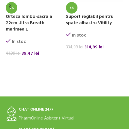
-6%
-6%
Orteza lombo-sacrala
Suport reglabil pentru
O
22cm Ultra Breath
spate albastru Vitility
u
marimea L
In stoc
In stoc
314,89
lei
334,99
lei
8
39,47
lei
41,99
lei
ADAUGĂ ÎN COȘ
ADAUGĂ ÎN COȘ
CHAT ONLINE 24/7
PharmOnline Asistent Virtual