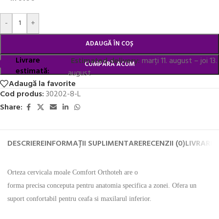
Alternative:
-
+
ADAUGĂ ÎN COȘ
Livrare
Estimated delivery:
marți 11. august – joi 13.
CUMPĂRĂ ACUM
estimată:
august
Adaugă la favorite
Cod produs:
30202-8-L
Share:
DESCRIERE
INFORMAȚII SUPLIMENTARE
RECENZII (0)
LIVRARE 
Orteza cervicala moale Comfort Orthoteh are o
forma precisa conceputa pentru anatomia specifica a zonei. Ofera un
suport confortabil pentru ceafa si maxilarul inferior.