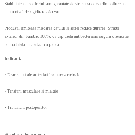
Stabilitatea si confortul sunt garantate de structura densa din poliuretan
cu un nivel de rigiditate adecvat.
Produsul limiteaza miscarea gatului si astfel reduce durerea. Stratul
exterior din bumbac 100%, cu captusela antibacteriana asigura o senzatie
confortabila in contact cu pielea.
Indicatii:
• Distorsiuni ale articulatiilor intervertebrale
• Tensiuni musculare si mialgie
• Tratament postoperator
Stabilirea dimensiunii: