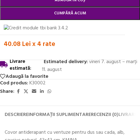
ADAUGĂ ÎN COȘ
CUMPĂRĂ ACUM
40.08 Lei x 4 rate
Livrare
Estimated delivery:
vineri 7. august – marți
estimată:
11. august
Adaugă la favorite
Cod produs:
K30002
Share:
DESCRIERE
INFORMAȚII SUPLIMENTARE
RECENZII (0)
LIVRARE 
Covor antiderapant cu ventuze pentru dus sau cada, alb,