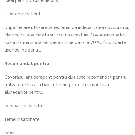
ideal pentru cabine de dus.
Usor de intretinut
Dupa fiecare utilizare se recomanda indepartarea covorasului,
clatirea cu apa curata si uscarea acestuia. Covorasul poate fi
spalat la masina la temperaturi de pana la 70°C, fiind foarte
usor de intretinut.
Recomandat pentru
Covorasul antiderapant pentru dus este recomandat pentru
utilizarea zilnica in baie, oferind protectie impotriva
alunecarilor pentru:
persoane in varsta
femei insarcinate
copii