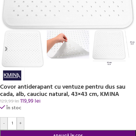
Covor antiderapant cu ventuze pentru dus sau
cada, alb, cauciuc natural, 43×43 cm, KMINA
119,99
lei
129,99
lei
În stoc
Alternative:
-
+