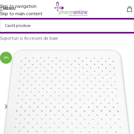
Skip to navigation
MENIU
Skip to main content
Prima pagină
/
Casa, Gradina si Bricolaj
/
Suporturi si Accesorii de baie
-8%