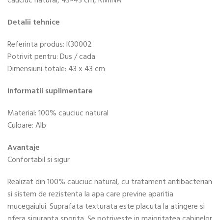
cauciuc natural, 43×43 cm, KMINA
Detalii tehnice
Referinta produs: K30002
Potrivit pentru: Dus / cada
Dimensiuni totale: 43 x 43 cm
Informatii suplimentare
Material: 100% cauciuc natural
Culoare: Alb
Avantaje
Confortabil si sigur
Realizat din 100% cauciuc natural, cu tratament antibacterian
si sistem de rezistenta la apa care previne aparitia
mucegaiului. Suprafata texturata este placuta la atingere si
ofera siguranta sporita. Se potriveste in majoritatea cabinelor