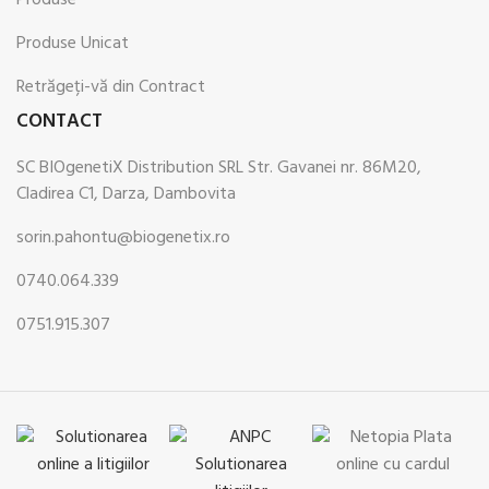
Produse
Produse Unicat
Retrăgeți-vă din Contract
CONTACT
SC BIOgenetiX Distribution SRL Str. Gavanei nr. 86M20,
Cladirea C1, Darza, Dambovita
sorin.pahontu@biogenetix.ro
0740.064.339
0751.915.307