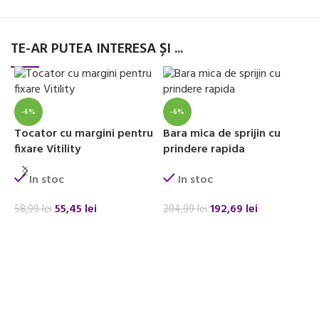
TE-AR PUTEA INTERESA ȘI ...
-6%
-6%
Tocator cu margini pentru
Bara mica de sprijin cu
fixare Vitility
prindere rapida
C
v
In stoc
In stoc
V
55,45
lei
192,69
lei
58,99
lei
204,99
lei
ADAUGĂ ÎN COȘ
ADAUGĂ ÎN COȘ
6