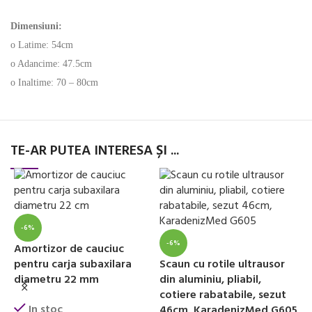
Dimensiuni:
o Latime: 54cm
o Adancime: 47.5cm
o Inaltime: 70 – 80cm
TE-AR PUTEA INTERESA ȘI ...
-6%
-6%
Amortizor de cauciuc
A
pentru carja subaxilara
Scaun cu rotile ultrausor
p
diametru 22 mm
din aluminiu, pliabil,
d
cotiere rabatabile, sezut
In stoc
46cm, KaradenizMed G605