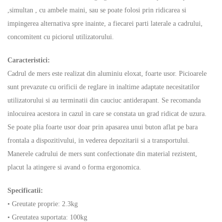
,simultan , cu ambele maini, sau se poate folosi prin ridicarea si
impingerea alternativa spre inainte, a fiecarei parti laterale a cadrului,
concomitent cu piciorul utilizatorului.
Caracteristici:
Cadrul de mers este realizat din aluminiu eloxat, foarte usor. Picioarele
sunt prevazute cu orificii de reglare in inaltime adaptate necesitatilor
utilizatorului si au terminatii din cauciuc antiderapant. Se recomanda
inlocuirea acestora in cazul in care se constata un grad ridicat de uzura.
Se poate plia foarte usor doar prin apasarea unui buton aflat pe bara
frontala a dispozitivului, in vederea depozitarii si a transportului.
Manerele cadrului de mers sunt confectionate din material rezistent,
placut la atingere si avand o forma ergonomica.
Specificatii:
• Greutate proprie: 2.3kg
• Greutatea suportata: 100kg