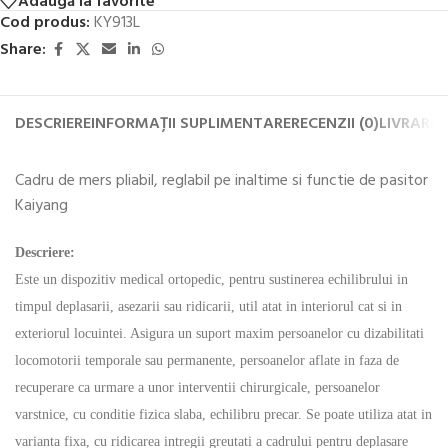
Adaugă la favorite
Cod produs:
KY913L
Share:
DESCRIERE
INFORMAȚII SUPLIMENTARE
RECENZII (0)
LIVRARE 
Cadru de mers pliabil, reglabil pe inaltime si functie de pasitor
Kaiyang
Descriere:
Este un dispozitiv medical ortopedic, pentru sustinerea echilibrului in
timpul deplasarii, asezarii sau ridicarii, util atat in interiorul cat si in
exteriorul locuintei. Asigura un suport maxim persoanelor cu dizabilitati
locomotorii temporale sau permanente, persoanelor aflate in faza de
recuperare ca urmare a unor interventii chirurgicale, persoanelor
varstnice, cu conditie fizica slaba, echilibru precar. Se poate utiliza atat in
varianta fixa, cu ridicarea intregii greutati a cadrului pentru deplasare