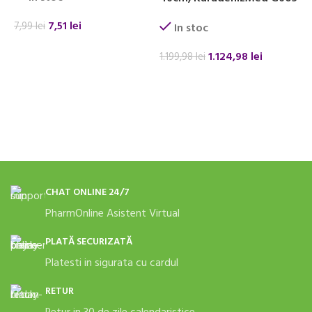
7,51
lei
7,99
lei
7
In stoc
ADAUGĂ ÎN COȘ
1.124,98
lei
1.199,98
lei
ADAUGĂ ÎN COȘ
CHAT ONLINE 24/7
PharmOnline Asistent Virtual
PLATĂ SECURIZATĂ
Platesti in sigurata cu cardul
RETUR