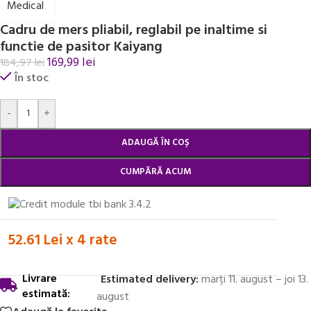
Cadru de mers pliabil, reglabil pe inaltime si
functie de pasitor Kaiyang
169,99
lei
184,97
lei
În stoc
Alternative:
-
+
ADAUGĂ ÎN COȘ
CUMPĂRĂ ACUM
52.61 Lei x 4 rate
Livrare
Estimated delivery:
marți 11. august – joi 13.
estimată:
august