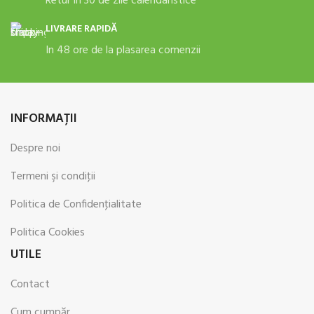
Retur in 30 de zile calendaristice
LIVRARE RAPIDĂ
In 48 ore de la plasarea comenzii
INFORMAŢII
Despre noi
Termeni şi condiţii
Politica de Confidenţialitate
Politica Cookies
UTILE
Contact
Cum cumpăr