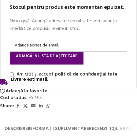
Stocul pentru produs este momentan epuizat.
Nicio grijă! Adaugă adresa de email și te vom anunța
imediat ce produsul revine în stoc.
ADAUGĂ ÎN LISTA DE AȘTEPTARE
Am citit și accept
politică de confidențialitate
Livrare estimată:
Adaugă la favorite
Cod produs:
FS-913L
Share:
DESCRIERE
INFORMAȚII SUPLIMENTARE
RECENZII (0)
LIVRARE 