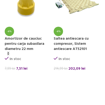
-6%
-6%
Amortizor de cauciuc
Saltea antiescara cu
pentru carja subaxilara
compresor, Sistem
diametru 22 mm
antiescare AT52101
In stoc
In stoc
7,51
lei
202,09
lei
7,99
lei
214,99
lei
ADAUGĂ ÎN COȘ
ADAUGĂ ÎN COȘ
C
s
K