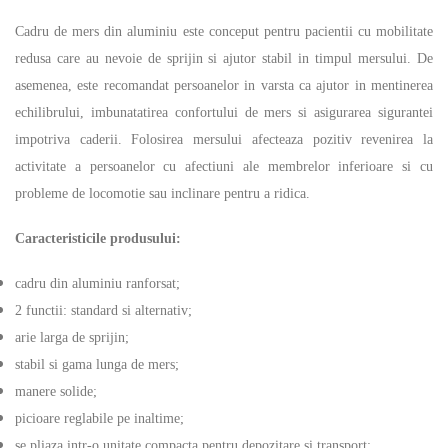
Cadru de mers din aluminiu
este conceput pentru pacientii cu mobilitate
redusa care au nevoie de sprijin si ajutor stabil in timpul mersului. De
asemenea, este recomandat persoanelor in varsta ca ajutor in mentinerea
echilibrului, imbunatatirea confortului de mers si asigurarea sigurantei
impotriva caderii. Folosirea mersului afecteaza pozitiv revenirea la
activitate a persoanelor cu afectiuni ale membrelor inferioare si cu
probleme de locomotie sau inclinare pentru a ridica.
Caracteristicile produsului:
cadru din aluminiu ranforsat;
2 functii: standard si alternativ;
arie larga de sprijin;
stabil si gama lunga de mers;
manere solide;
picioare reglabile pe inaltime;
se pliaza intr-o unitate compacta pentru depozitare si transport;