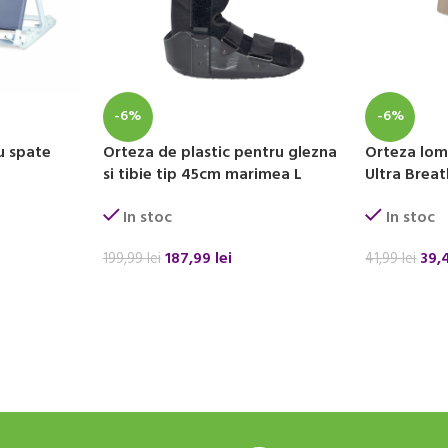
-6%
-6%
u spate
Orteza de plastic pentru glezna
Orteza lom
si tibie tip 45cm marimea L
Ultra Brea
In stoc
In stoc
187,99
lei
39,
199,99
lei
41,99
lei
ADAUGĂ ÎN COȘ
ADAUGĂ ÎN