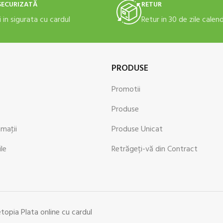
SECURIZATĂ
RETUR
i in sigurata cu cardul
Retur in 30 de zile calen
PRODUSE
Promotii
Produse
amaţii
Produse Unicat
ile
Retrăgeți-vă din Contract