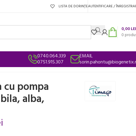
LISTA DE DORINȚE
AUTENTIFICARE / ÎNREGISTRA
0,00
LE
0
produ
0740.064.339
EMAIL
0751.915.307
sorin.pahontu@biogenetix.
, TIMAGO
la cu pompa
bila, alba,
i