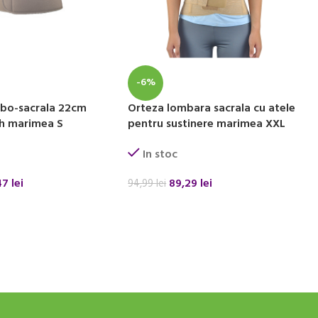
-6%
bo-sacrala 22cm
Orteza lombara sacrala cu atele
th marimea S
pentru sustinere marimea XXL
In stoc
47
lei
89,29
lei
94,99
lei
 COȘ
ADAUGĂ ÎN COȘ