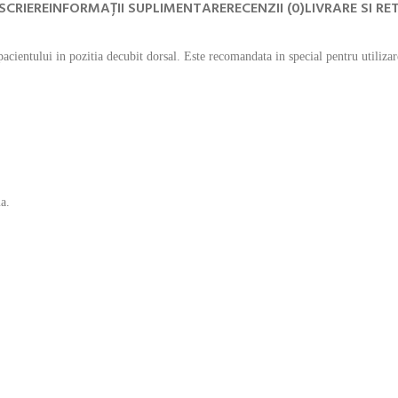
SCRIERE
INFORMAȚII SUPLIMENTARE
RECENZII (0)
LIVRARE SI RE
tului in pozitia decubit dorsal. Este recomandata in special pentru utilizare in
a.