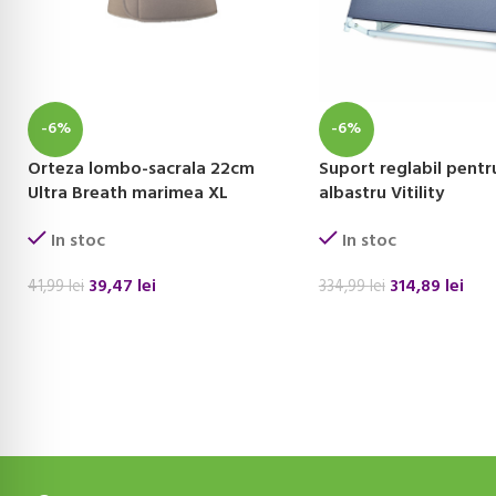
-6%
-6%
Orteza lombo-sacrala 22cm
Suport reglabil pentr
Ultra Breath marimea XL
albastru Vitility
In stoc
In stoc
39,47
lei
314,89
lei
41,99
lei
334,99
lei
ADAUGĂ ÎN COȘ
ADAUGĂ ÎN COȘ