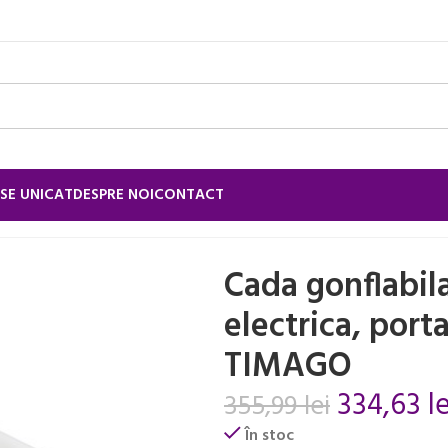
SE UNICAT
DESPRE NOI
CONTACT
personala
/
Cada gonflabila cu pompa electrica, portabila, alba
Cada gonflabi
electrica, porta
TIMAGO
334,63
le
355,99
lei
În stoc