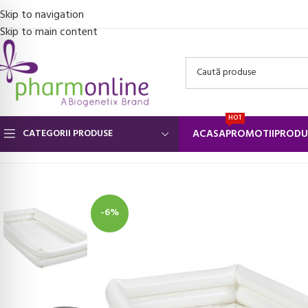
Skip to navigation
Skip to main content
HOT
CATEGORII PRODUSE
ACASA
PROMOTII
PRODU
Prima pagină
/
Ingrijire personala si Cosmetice
/
Dispozitive ingrijire 
-6%