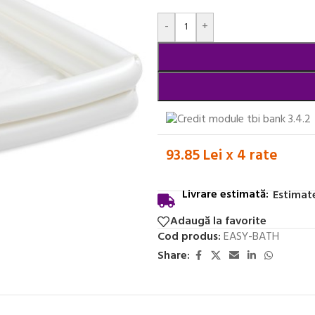
Alternative:
-
+
93.85 Lei x 4 rate
Livrare estimată:
Estimate
Adaugă la favorite
Cod produs:
EASY-BATH
Share: