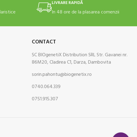
LIVRARE RAPIDĂ
daristice
In 48 ore de la plasarea comenzii
CONTACT
SC BIOgenetiX Distribution SRL Str. Gavanei nr.
86M20, Cladirea C1, Darza, Dambovita
sorin.pahontu@biogenetix.ro
0740.064.339
0751.915.307