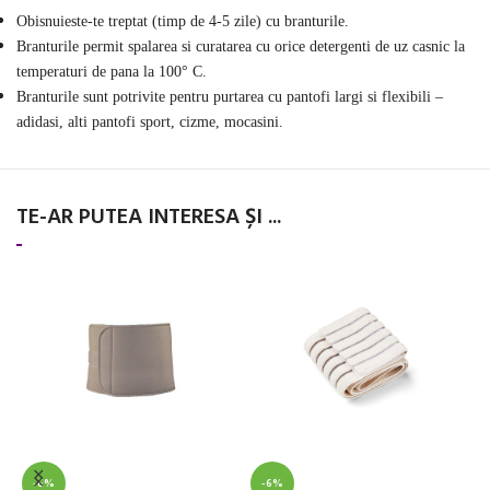
Obisnuieste-te treptat (timp de 4-5 zile) cu branturile.
Branturile permit spalarea si curatarea cu orice detergenti de uz casnic la
temperaturi de pana la 100° C.
Branturile sunt potrivite pentru purtarea cu pantofi largi si flexibili –
adidasi, alti pantofi sport, ciz
me, mocasini
.
TE-AR PUTEA INTERESA ȘI ...
S
s
3
-6%
-6%