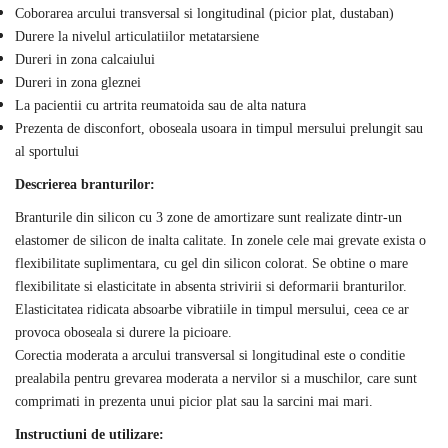
Coborarea arcului transversal si longitudinal (picior plat, dustaban)
Durere la nivelul articulatiilor metatarsiene
Dureri in zona calcaiului
Dureri in zona gleznei
La pacientii cu artrita reumatoida sau de alta natura
Prezenta de disconfort, oboseala usoara in timpul mersului prelungit sau
al sportului
Descrierea branturilor:
Branturile din silicon cu 3 zone de amortizare sunt realizate dintr-un
elastomer de silicon de inalta calitate. In zonele cele mai grevate exista o
flexibilitate suplimentara, cu gel din silicon colorat. Se obtine o mare
flexibilitate si elasticitate in absenta strivirii si deformarii branturilor.
Elasticitatea ridicata absoarbe vibratiile in timpul mersului, ceea ce ar
provoca oboseala si durere la picioare.
Corectia moderata a arcului transversal si longitudinal este o conditie
prealabila pentru grevarea moderata a nervilor si a muschilor, care sunt
comprimati in prezenta unui picior plat sau la sarcini mai mari.
Instructiuni de utilizare: