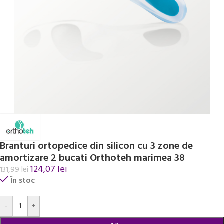
Branturi ortopedice din silicon cu 3 zone de
amortizare 2 bucati Orthoteh marimea 38
124,07
lei
131,99
lei
În stoc
Alternative:
-
+