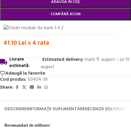
ADAUGĂ ÎN COȘ
CUMPĂRĂ ACUM
41.10 Lei x 4 rate
Livrare
Estimated delivery:
marți 11. august – joi 13.
estimată:
august
Adaugă la favorite
Cod produs:
50404-38
Share:
DESCRIERE
INFORMAȚII SUPLIMENTARE
RECENZII (0)
LIVRARE 
Recomandari de utilizare: