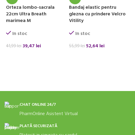
Orteza lombo-sacrala
Bandaj elastic pentru
22cm Ultra Breath
glezna cu prindere Velcro
marimea M
Vitility
In stoc
In stoc
39,47
lei
52,64
lei
41,99
lei
55,99
lei
ADAUGĂ ÎN COȘ
ADAUGĂ ÎN COȘ
CHAT ONLINE 24/7
PharmOnline Asistent Virtual
PLATĂ SECURIZATĂ