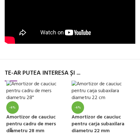
TE-AR PUTEA INTERESA ȘI ...
-6%
-6%
Amortizor de cauciuc
Amortizor de cauciuc
A
pentru cadru de mers
pentru carja subaxilara
p
diametru 28 mm
diametru 22 mm
d