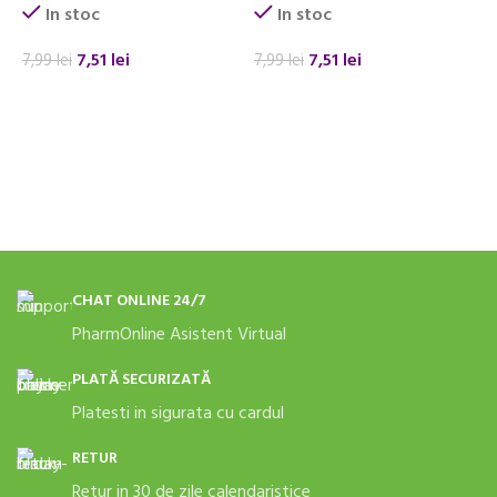
In stoc
In stoc
7,51
lei
7,51
lei
7,99
lei
7,99
lei
7
ADAUGĂ ÎN COȘ
ADAUGĂ ÎN COȘ
CHAT ONLINE 24/7
PharmOnline Asistent Virtual
PLATĂ SECURIZATĂ
Platesti in sigurata cu cardul
RETUR
Retur in 30 de zile calendaristice