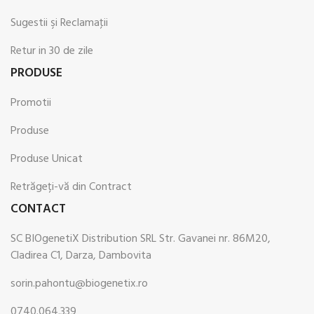
Sugestii şi Reclamaţii
Retur in 30 de zile
PRODUSE
Promotii
Produse
Produse Unicat
Retrăgeți-vă din Contract
CONTACT
SC BIOgenetiX Distribution SRL Str. Gavanei nr. 86M20,
Cladirea C1, Darza, Dambovita
sorin.pahontu@biogenetix.ro
0740.064.339