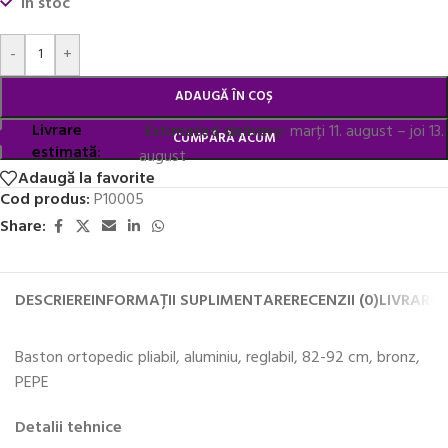
În stoc
Alternative:
-
+
ADAUGĂ ÎN COȘ
Livrare
Estimated delivery:
marți 11. august – joi 13.
CUMPĂRĂ ACUM
estimată:
august
Adaugă la favorite
Cod produs:
P10005
Share:
DESCRIERE
INFORMAȚII SUPLIMENTARE
RECENZII (0)
LIVRARE 
Baston ortopedic pliabil, aluminiu, reglabil, 82-92 cm, bronz,
PEPE
Detalii tehnice