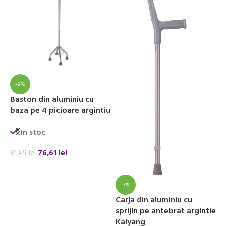
I
c
-6%
A
Baston din aluminiu cu
baza pe 4 picioare argintiu
3
In stoc
76,61
lei
81,49
lei
ADAUGĂ ÎN COȘ
-7%
Carja din aluminiu cu
sprijin pe antebrat argintie
Kaiyang