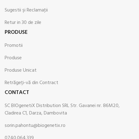
Sugestii şi Reclamaţii
Retur in 30 de zile
PRODUSE
Promotii
Produse
Produse Unicat
Retrăgeți-vă din Contract
CONTACT
SC BIOgenetiX Distribution SRL Str. Gavanei nr. 86M20,
Cladirea C1, Darza, Dambovita
sorin.pahontu@biogenetix.ro
0740.064.339