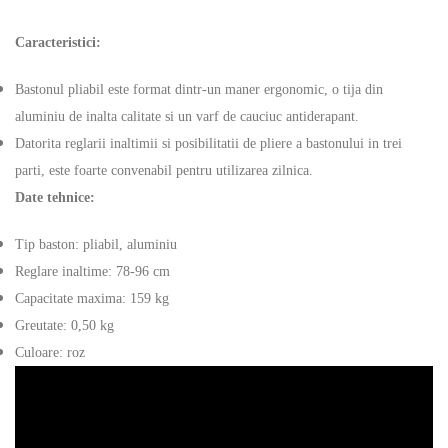
Caracteristici:
Bastonul pliabil este format dintr-un maner ergonomic, o tija din
aluminiu de inalta calitate si un varf de cauciuc antiderapant.
Datorita reglarii inaltimii si posibilitatii de pliere a bastonului in trei
parti, este foarte convenabil pentru utilizarea zilnica.
Date tehnice:
Tip baston: pliabil, aluminiu
Reglare inaltime: 78-96 cm
Capacitate maxima: 159 kg
Greutate: 0,50 kg
Culoare: roz