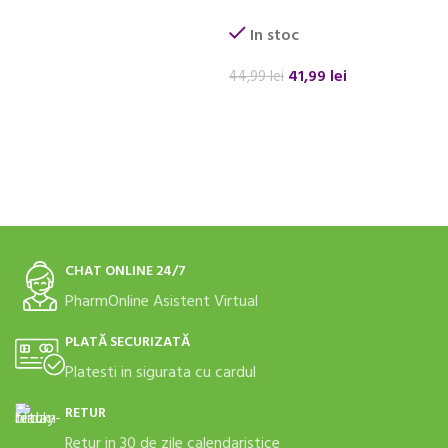
In stoc
41,99
lei
44,99
lei
ADAUGĂ ÎN COȘ
CHAT ONLINE 24/7
PharmOnline Asistent Virtual
PLATĂ SECURIZATĂ
Platesti in sigurata cu cardul
RETUR
Retur in 30 de zile calendaristice