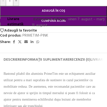
-
+
ADAUGĂ ÎN COȘ
Livrare
Estimated delivery:
vineri 7. august – marți
CUMPĂRĂ ACUM
estimată:
11. august
Adaugă la favorite
Cod produs:
PRIMETIM-PINK
Share:
DESCRIERE
INFORMAȚII SUPLIMENTARE
RECENZII (0)
LIVRARE 
Bastonul pliabil din aluminiu PrimeTim este un echipament auxiliar
utilizat pentru a mari suprafata de sustinere in cazul pacientilor cu
mobilitate redusa. De asemenea, este recomandat pacientilor care au
nevoie de ajutor si sprijin in timpul mersului si poate fi folosit si ca
ajutor pentru mentinerea echilibrului dupa leziuni ale membrelor
inferioare sau ale trunchiului.