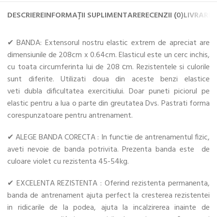
DESCRIERE
INFORMAȚII SUPLIMENTARE
RECENZII (0)
LIVRARE 
✔ BANDA: Extensorul nostru elastic extrem de apreciat are
dimensiunile de 208cm x 0.64cm. Elasticul este un cerc inchis,
cu toata circumferinta lui de 208 сm. Rezistentele si culorile
sunt diferite. Utilizati doua din aceste benzi elastice
veti dubla dificultatea exercitiului. Doar puneti piciorul pe
elastic pentru a lua o parte din greutatea Dvs. Pastrati forma
corespunzatoare pentru antrenament.
✔ ALEGE BANDA CORECTA : In functie de antrenamentul fizic,
aveti nevoie de banda potrivita. Prezenta banda este de
culoare violet cu rezistenta 45-54kg.
✔ EXCELENTA REZISTENTA : Oferind rezistenta permanenta,
banda de antrenament ajuta perfect la cresterea rezistentei
in ridicarile de la podea, ajuta la incalzirerea inainte de