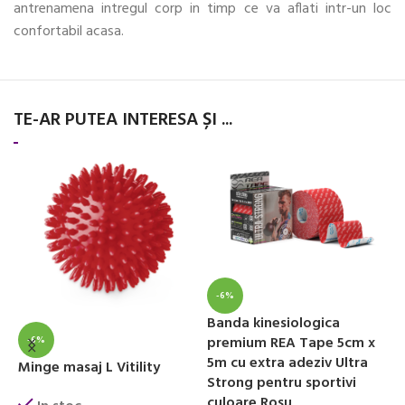
antrenamena intregul corp in timp ce va aflati intr-un loc
confortabil acasa.
TE-AR PUTEA INTERESA ȘI ...
-6%
B
Banda kinesiologica
p
premium REA Tape 5cm x
-6%
5
5m cu extra adeziv Ultra
Minge masaj L Vitility
s
Strong pentru sportivi
culoare Rosu