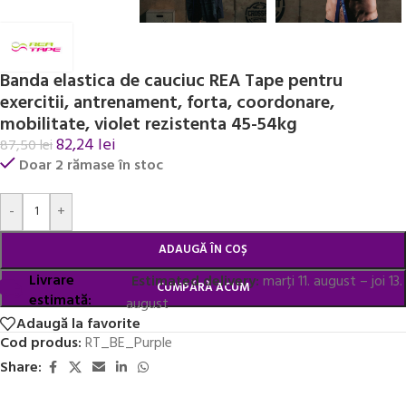
Banda elastica de cauciuc REA Tape pentru
exercitii, antrenament, forta, coordonare,
mobilitate, violet rezistenta 45-54kg
82,24
lei
87,50
lei
Doar 2 rămase în stoc
Alternative:
-
+
ADAUGĂ ÎN COȘ
Livrare
Estimated delivery:
marți 11. august – joi 13.
CUMPĂRĂ ACUM
estimată:
august
Adaugă la favorite
Cod produs:
RT_BE_Purple
Share: