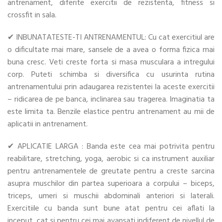
antrenament, diferite exercitii de rezistenta, fitness si
crossfit in sala.
✔ INBUNATATESTE-TI ANTRENAMENTUL: Cu cat exercitiul are
o dificultate mai mare, sansele de a avea o forma fizica mai
buna cresc. Veti creste forta si masa musculara a intregului
corp. Puteti schimba si diversifica cu usurinta rutina
antrenamentului prin adaugarea rezistentei la aceste exercitii
– ridicarea de pe banca, inclinarea sau tragerea. Imaginatia ta
este limita ta. Benzile elastice pentru antrenament au mii de
aplicatii in antrenament.
✔ APLICATIE LARGA : Banda este cea mai potrivita pentru
reabilitare, stretching, yoga, aerobic si ca instrument auxiliar
pentru antrenamentele de greutate pentru a creste sarcina
asupra muschilor din partea superioara a corpului – biceps,
triceps, umeri si muschii abdominali anteriori si laterali.
Exercitiile cu banda sunt bune atat pentru cei aflati la
inceput, cat si pentru cei mai avansati indiferent de nivellul de