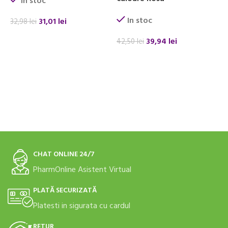
In stoc
In stoc
31,01
lei
32,98
lei
3
ADAUGĂ ÎN COȘ
39,94
lei
42,50
lei
ADAUGĂ ÎN COȘ
CHAT ONLINE 24/7
PharmOnline Asistent Virtual
PLATĂ SECURIZATĂ
Platesti in sigurata cu cardul
RETUR