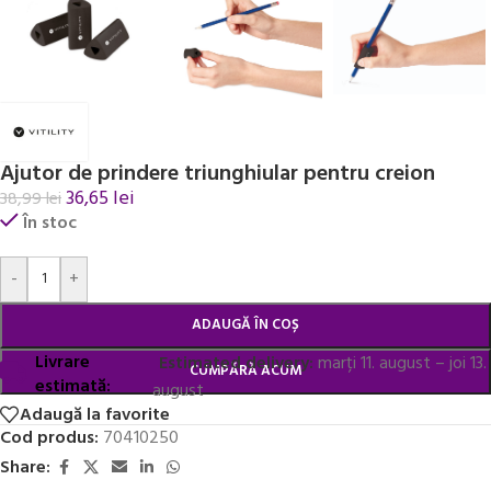
Ajutor de prindere triunghiular pentru creion
36,65
lei
38,99
lei
În stoc
Alternative:
-
+
ADAUGĂ ÎN COȘ
Livrare
Estimated delivery:
marți 11. august – joi 13.
CUMPĂRĂ ACUM
estimată:
august
Adaugă la favorite
Cod produs:
70410250
Share: