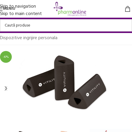
Skip to navigation
MENIU
Skip to main content
Prima pagină
/
Ingrijire personala si Cosmetice
/
Dispozitive ingrijire personala
-6%