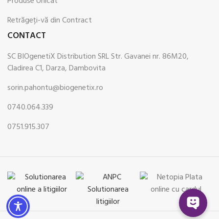
Produse Unicat
Retrăgeți-vă din Contract
CONTACT
SC BIOgenetiX Distribution SRL Str. Gavanei nr. 86M20,
Cladirea C1, Darza, Dambovita
sorin.pahontu@biogenetix.ro
0740.064.339
0751.915.307