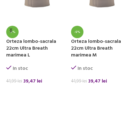
-6%
-6%
Orteza lombo-sacrala
Orteza lombo-sacrala
O
22cm Ultra Breath
22cm Ultra Breath
2
marimea L
marimea M
m
In stoc
In stoc
39,47
lei
39,47
lei
41,99
lei
41,99
lei
4
ADAUGĂ ÎN COȘ
ADAUGĂ ÎN COȘ