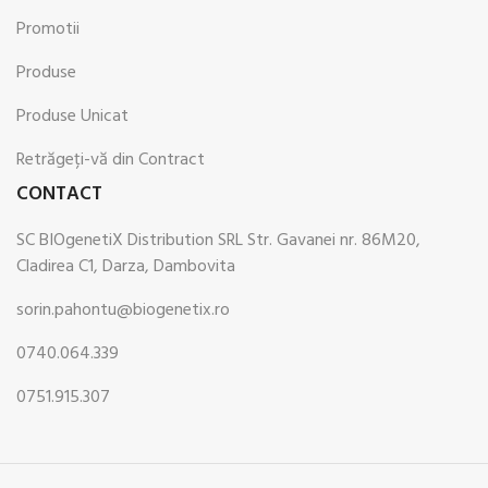
Promotii
Produse
Produse Unicat
Retrăgeți-vă din Contract
CONTACT
SC BIOgenetiX Distribution SRL Str. Gavanei nr. 86M20,
Cladirea C1, Darza, Dambovita
sorin.pahontu@biogenetix.ro
0740.064.339
0751.915.307