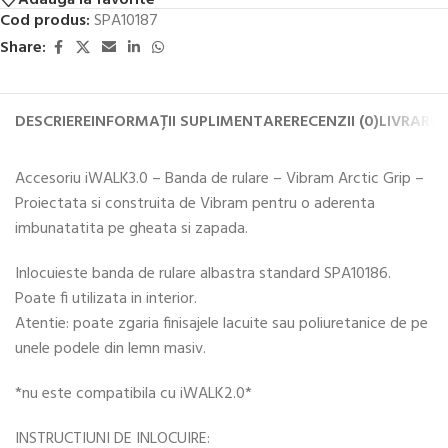
Cod produs:
SPA10187
Share:
DESCRIERE
INFORMAȚII SUPLIMENTARE
RECENZII (0)
LIVRARE 
Accesoriu iWALK3.0 – Banda de rulare – Vibram Arctic Grip –
Proiectata si construita de Vibram pentru o aderenta
imbunatatita pe gheata si zapada.
Inlocuieste banda de rulare albastra standard SPA10186.
Poate fi utilizata in interior.
Atentie: poate zgaria finisajele lacuite sau poliuretanice de pe
unele podele din lemn masiv.
*nu este compatibila cu iWALK2.0*
INSTRUCTIUNI DE INLOCUIRE: