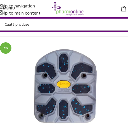
Skip to navigation
MENIU
Skip to main content
Prima pagină
/
Aparate medicale
/
Proteze medicale
-9%