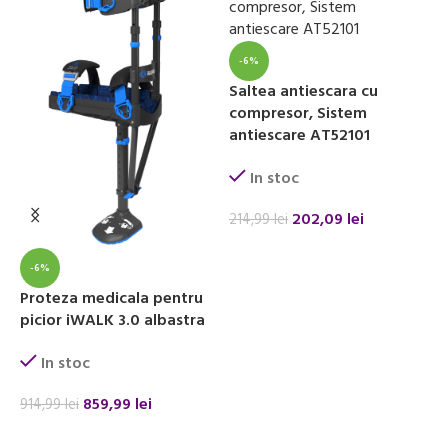
-6%
Saltea antiescara cu
I
compresor, Sistem
c
antiescare AT52101
A
In stoc
202,09
lei
214,99
lei
4
ADAUGĂ ÎN COȘ
-6%
Proteza medicala pentru
picior iWALK 3.0 albastra
In stoc
859,99
lei
914,99
lei
ADAUGĂ ÎN COȘ