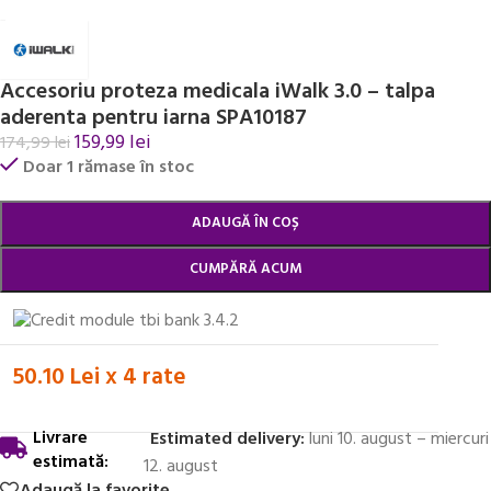
Accesoriu proteza medicala iWalk 3.0 – talpa
aderenta pentru iarna SPA10187
159,99
lei
174,99
lei
Doar 1 rămase în stoc
Alternative:
ADAUGĂ ÎN COȘ
CUMPĂRĂ ACUM
50.10 Lei x 4 rate
Livrare
Estimated delivery:
luni 10. august – miercuri
estimată:
12. august
Adaugă la favorite